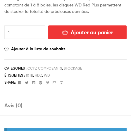
comptant de 1 à 8 baies, les disques WD Red Plus permettent
de stocker la totalité de précieuses données.
Ajouter au panier
Ajouter à la liste de souhaits
CATÉGORIES :
CCTV
,
COMPOSANTS
,
STOCKAGE
ÉTIQUETTES :
10TB
,
HDD
,
WD
Facebook
Twitter
Linkedin
Google+
Pinterest
Email
Instagram
SHARE:
Avis (0)