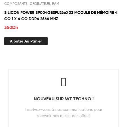
,
,
COMPOSANTS
ORDINATEUR
RAM
SILICON POWER SP004GBSFU266X02 MODULE DE MÉMOIRE 4
GO 1 X 4 GO DDR4 2666 MHZ
350
Dh
Ajouter Au Panier
NOUVEAU SUR WT TECHNO !
Inscrivez-vous à nos communications pour
recevoir nos meilleures offres!