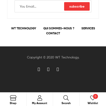
subscribe
WT TECHNOLOGY
QUI SOMMES-NOUS ?
SERVICES
CONTACT
Copyright © 2020 WT Technology.
0
Search
Shop
My Account
Search
Wishlist