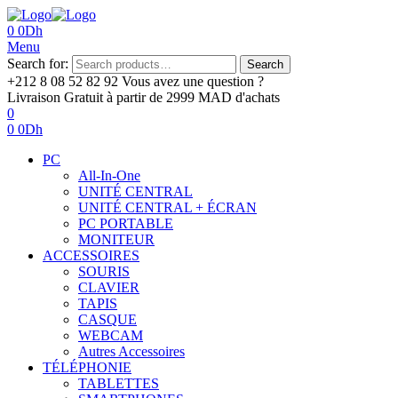
0
0
Dh
Menu
Search for:
Search
+212 8 08 52 82 92‬
Vous avez une question ?
Livraison Gratuit
à partir de 2999 MAD d'achats
0
0
0
Dh
PC
All-In-One
UNITÉ CENTRAL
UNITÉ CENTRAL + ÉCRAN
PC PORTABLE
MONITEUR
ACCESSOIRES
SOURIS
CLAVIER
TAPIS
CASQUE
WEBCAM
Autres Accessoires
TÉLÉPHONIE
TABLETTES