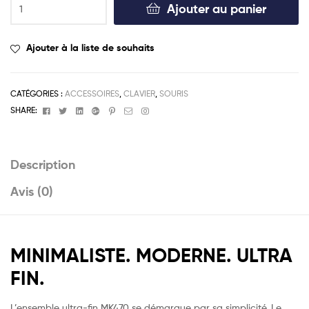
Ajouter au panier
Ajouter à la liste de souhaits
CATÉGORIES :
ACCESSOIRES
,
CLAVIER
,
SOURIS
Facebook
Twitter
Linkedin
Google+
Pinterest
Email
Instagram
SHARE:
Description
Avis (0)
MINIMALISTE. MODERNE. ULTRA
FIN.
L’ensemble ultra-fin MK470 se démarque par sa simplicité. Le