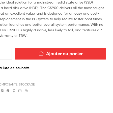
he ideal solution for a mainstream solid state drive (SSD)
a hard disk drive (HDD). The CS900 delivers all the most sought
 at an excellent value, and is designed for an easy and cost-
replacement in the PC system to help realize faster boot times,
cation launches and better overall system performance. With no
PNY CS900 is highly durable, less likely to fail, and features a 3-
*
Warranty or TBW
.
Ajouter au panier
a liste de souhaits
OMPOSANTS
,
STOCKAGE
book
witter
Linkedin
Google+
Pinterest
Email
Instagram