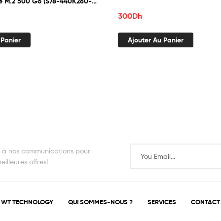
e M.2 500 Go (S78-440K260-
300
Dh
 Panier
Ajouter Au Panier
s à nos communications pour
illeures offres!
WT TECHNOLOGY
QUI SOMMES-NOUS ?
SERVICES
CONTACT