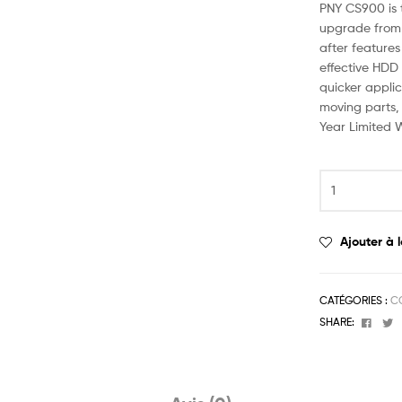
PNY CS900 is t
upgrade from 
after features
effective HDD 
quicker appli
moving parts, 
Year Limited 
Ajouter à l
CATÉGORIES :
C
Face
T
SHARE: