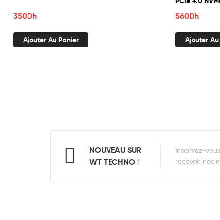
PCIe 4.0 NVM
P83)
350
Dh
560
Dh
Ajouter Au Panier
Ajouter Au
NOUVEAU SUR
Inscrivez-vou
WT TECHNO !
recevoir nos me