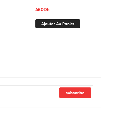
450
Dh
Ajouter Au Panier
subscribe