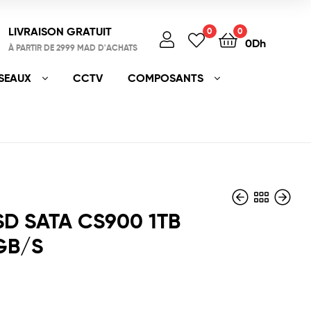
LIVRAISON GRATUIT
0
0
0
Dh
À PARTIR DE 2999 MAD D'ACHATS
SEAUX
CCTV
COMPOSANTS
SD SATA CS900 1TB
6GB/S
500
430
Dh
Dh