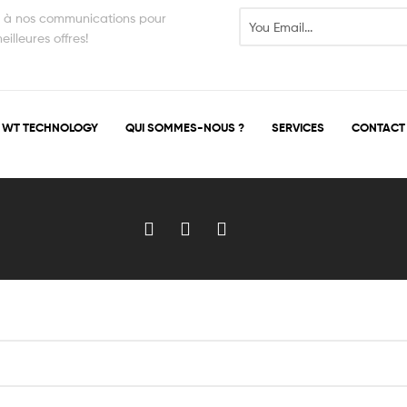
s à nos communications pour
illeures offres!
WT TECHNOLOGY
QUI SOMMES-NOUS ?
SERVICES
CONTACT