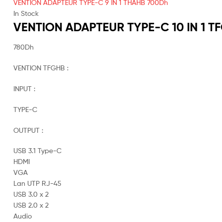
VENTION ADAPTEUR TYPE-C 9 IN 1 THAHB
700
Dh
In Stock
VENTION ADAPTEUR TYPE-C 10 IN 1 T
780
Dh
VENTION TFGHB :
INPUT :
TYPE-C
OUTPUT :
USB 3.1 Type-C
HDMI
VGA
Lan UTP RJ-45
USB 3.0 x 2
USB 2.0 x 2
Audio