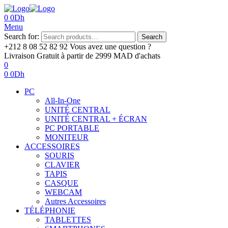
0
0
Dh
Menu
Search for:
Search
+212 8 08 52 82 92‬
Vous avez une question ?
Livraison Gratuit
à partir de 2999 MAD d'achats
0
0
0
Dh
PC
All-In-One
UNITÉ CENTRAL
UNITÉ CENTRAL + ÉCRAN
PC PORTABLE
MONITEUR
ACCESSOIRES
SOURIS
CLAVIER
TAPIS
CASQUE
WEBCAM
Autres Accessoires
TÉLÉPHONIE
TABLETTES