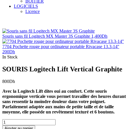
BOITIER
LOGICIELS
Licence
Souris sans fil Logitech MX Master 3S Graphite
1,400
Dh
7704 Pochette rouge pour ordinateur portable Rivacase 13.3-14''
200
Dh
In Stock
SOURIS Logitech Lift Vertical Graphite
800
Dh
Avec la Logitech Lift dites oui au confort. Cette souris
ergonomique verticale vous permet travailler des heures durant
sans ressentir la moindre douleur dans votre poignet.
Parfaitement adaptée aux mains de petite taille et de taille
moyenne, elle possède un revêtement texturé et 6 boutons.
quantité
de
Ajouter au panier