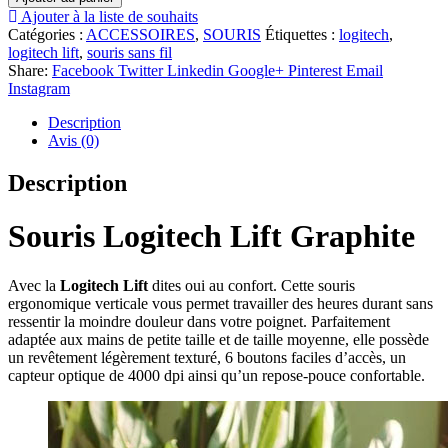
SOURIS
Ajouter à la liste de souhaits
Logitech
Catégories :
ACCESSOIRES
,
SOURIS
Étiquettes :
logitech
,
Lift
logitech lift
,
souris sans fil
Vertical
Share:
Facebook
Twitter
Linkedin
Google+
Pinterest
Email
Graphite
Instagram
Description
Avis (0)
Description
Souris
Logitech Lift Graphite
Avec la
Logitech Lift
dites oui au confort. Cette souris
ergonomique verticale vous permet travailler des heures durant sans
ressentir la moindre douleur dans votre poignet. Parfaitement
adaptée aux mains de petite taille et de taille moyenne, elle possède
un revêtement légèrement texturé, 6 boutons faciles d’accès, un
capteur optique de 4000 dpi ainsi qu’un repose-pouce confortable.