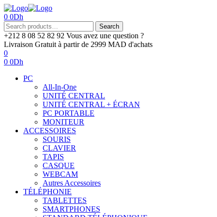
0
0
Dh
Menu
Search
Search
for:
+212 8 08 52 82 92‬
Vous avez une question ?
Livraison Gratuit
à partir de 2999 MAD d'achats
0
0
0
Dh
PC
All-In-One
UNITÉ CENTRAL
UNITÉ CENTRAL + ÉCRAN
PC PORTABLE
MONITEUR
ACCESSOIRES
SOURIS
CLAVIER
TAPIS
CASQUE
WEBCAM
Autres Accessoires
TÉLÉPHONIE
TABLETTES
SMARTPHONES