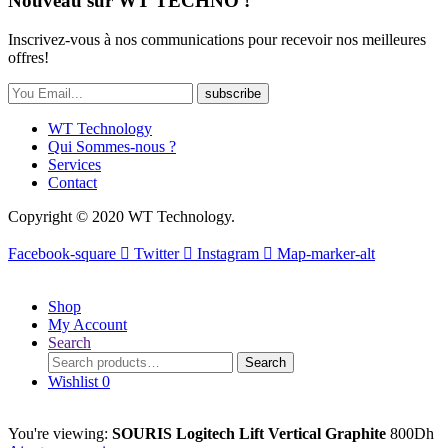
Nouveau sur WT TECHNO !
Inscrivez-vous à nos communications pour recevoir nos meilleures
offres!
subscribe
WT Technology
Qui Sommes-nous ?
Services
Contact
Copyright © 2020 WT Technology.
Facebook-square
Twitter
Instagram
Map-marker-alt
Shop
My Account
Search
Search
Search
for:
Wishlist
0
You're viewing:
SOURIS Logitech Lift Vertical Graphite
800
Dh