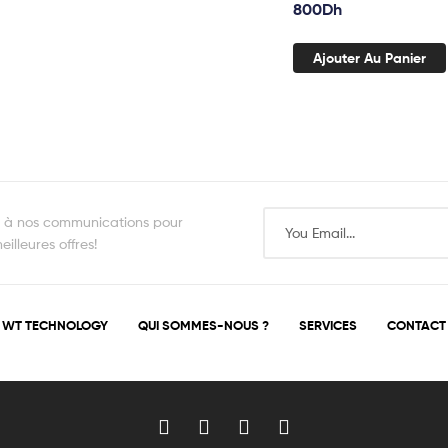
800
Dh
Ajouter Au Panier
s à nos communications pour
illeures offres!
WT TECHNOLOGY
QUI SOMMES-NOUS ?
SERVICES
CONTACT