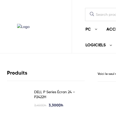
PC
ACC
LOGICIELS
Produits
Voici le seul
DELL P Series Écran 24 –
P2422H
3,300
Dh
3,450
Dh