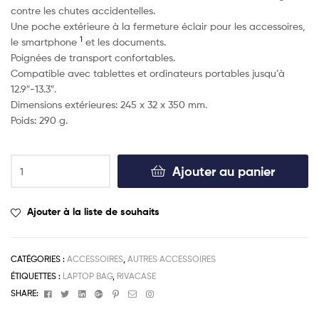
contre les chutes accidentelles.
Une poche extérieure à la fermeture éclair pour les accessoires,
1
le smartphone
et les documents.
Poignées de transport confortables.
Compatible avec tablettes et ordinateurs portables jusqu’à
12.9″-13.3″.
Dimensions extérieures: 245 x 32 x 350 mm.
Poids: 290 g.
Ajouter au panier
Ajouter à la liste de souhaits
CATÉGORIES :
ACCESSOIRES
,
AUTRES ACCESSOIRES
ÉTIQUETTES :
LAPTOP BAG
,
RIVACASE
Facebook
Twitter
Linkedin
Google+
Pinterest
Email
Instagram
SHARE: