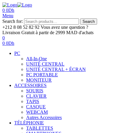
0
0
Dh
Menu
Search for:
Search
+212 8 08 52 82 92‬
Vous avez une question ?
Livraison Gratuit
à partir de 2999 MAD d'achats
0
0
0
Dh
PC
All-In-One
UNITÉ CENTRAL
UNITÉ CENTRAL + ÉCRAN
PC PORTABLE
MONITEUR
ACCESSOIRES
SOURIS
CLAVIER
TAPIS
CASQUE
WEBCAM
Autres Accessoires
TÉLÉPHONIE
TABLETTES