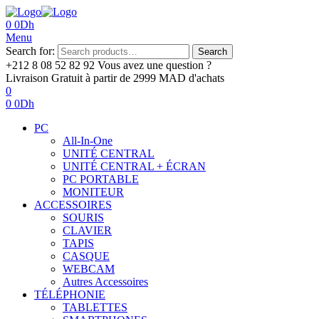
0
0
Dh
Menu
Search for:
Search
+212 8 08 52 82 92‬
Vous avez une question ?
Livraison Gratuit
à partir de 2999 MAD d'achats
0
0
0
Dh
PC
All-In-One
UNITÉ CENTRAL
UNITÉ CENTRAL + ÉCRAN
PC PORTABLE
MONITEUR
ACCESSOIRES
SOURIS
CLAVIER
TAPIS
CASQUE
WEBCAM
Autres Accessoires
TÉLÉPHONIE
TABLETTES