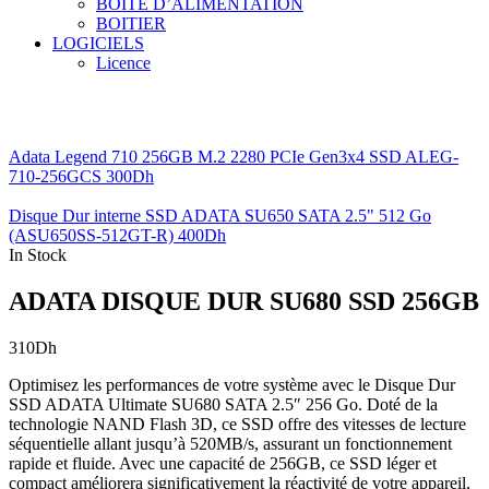
BOITE D’ALIMENTATION
BOITIER
LOGICIELS
Licence
Adata Legend 710 256GB M.2 2280 PCIe Gen3x4 SSD ALEG-
710-256GCS
300
Dh
Disque Dur interne SSD ADATA SU650 SATA 2.5" 512 Go
(ASU650SS-512GT-R)
400
Dh
In Stock
ADATA DISQUE DUR SU680 SSD 256GB
310
Dh
Optimisez les performances de votre système avec le Disque Dur
SSD ADATA Ultimate SU680 SATA 2.5″ 256 Go. Doté de la
technologie NAND Flash 3D, ce SSD offre des vitesses de lecture
séquentielle allant jusqu’à 520MB/s, assurant un fonctionnement
rapide et fluide. Avec une capacité de 256GB, ce SSD léger et
compact améliorera significativement la réactivité de votre appareil,