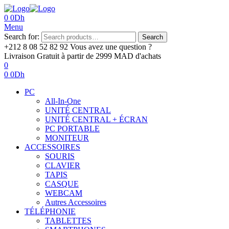
0
0
Dh
Menu
Search for:
Search
+212 8 08 52 82 92‬
Vous avez une question ?
Livraison Gratuit
à partir de 2999 MAD d'achats
0
0
0
Dh
PC
All-In-One
UNITÉ CENTRAL
UNITÉ CENTRAL + ÉCRAN
PC PORTABLE
MONITEUR
ACCESSOIRES
SOURIS
CLAVIER
TAPIS
CASQUE
WEBCAM
Autres Accessoires
TÉLÉPHONIE
TABLETTES