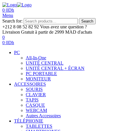
0
0
Dh
Menu
Search for:
Search
+212 8 08 52 82 92‬
Vous avez une question ?
Livraison Gratuit
à partir de 2999 MAD d'achats
0
0
0
Dh
PC
All-In-One
UNITÉ CENTRAL
UNITÉ CENTRAL + ÉCRAN
PC PORTABLE
MONITEUR
ACCESSOIRES
SOURIS
CLAVIER
TAPIS
CASQUE
WEBCAM
Autres Accessoires
TÉLÉPHONIE
TABLETTES