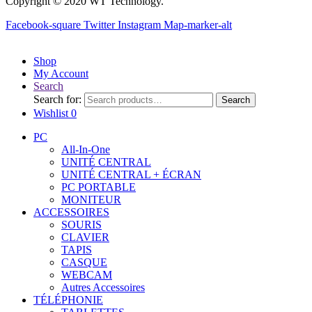
Copyright © 2020 WT Technology.
Facebook-square
Twitter
Instagram
Map-marker-alt
Shop
My Account
Search
Search for:
Search
Wishlist
0
PC
All-In-One
UNITÉ CENTRAL
UNITÉ CENTRAL + ÉCRAN
PC PORTABLE
MONITEUR
ACCESSOIRES
SOURIS
CLAVIER
TAPIS
CASQUE
WEBCAM
Autres Accessoires
TÉLÉPHONIE