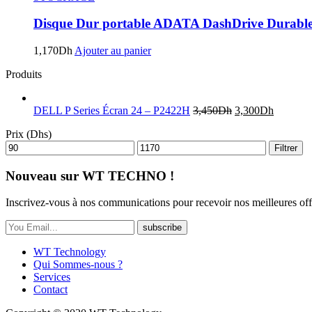
Disque Dur portable ADATA DashDrive Durabl
1,170
Dh
Ajouter au panier
Produits
DELL P Series Écran 24 – P2422H
3,450
Dh
3,300
Dh
Prix (Dhs)
Filtrer
Nouveau sur WT TECHNO !
Inscrivez-vous à nos communications pour recevoir nos meilleures off
subscribe
WT Technology
Qui Sommes-nous ?
Services
Contact