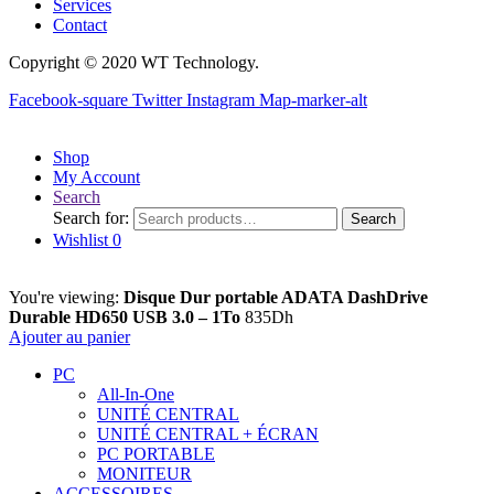
Services
Contact
Copyright © 2020 WT Technology.
Facebook-square
Twitter
Instagram
Map-marker-alt
Shop
My Account
Search
Search for:
Search
Wishlist
0
You're viewing:
Disque Dur portable ADATA DashDrive
Durable HD650 USB 3.0 – 1To
835
Dh
Ajouter au panier
PC
All-In-One
UNITÉ CENTRAL
UNITÉ CENTRAL + ÉCRAN
PC PORTABLE
MONITEUR
ACCESSOIRES