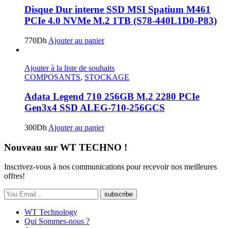
Disque Dur interne SSD MSI ‎‎‎Spatium M461
PCIe 4.0 NVMe M.2 1TB (S78-440L1D0-P83)
770
Dh
Ajouter au panier
Ajouter à la liste de souhaits
COMPOSANTS
,
STOCKAGE
Adata Legend 710 256GB M.2 2280 PCIe
Gen3x4 SSD ALEG-710-256GCS
300
Dh
Ajouter au panier
Nouveau sur WT TECHNO !
Inscrivez-vous à nos communications pour recevoir nos meilleures
offres!
subscribe
WT Technology
Qui Sommes-nous ?