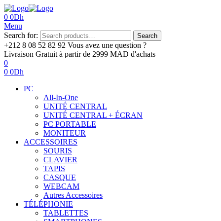
0
0
Dh
Menu
Search for:
Search
+212 8 08 52 82 92‬
Vous avez une question ?
Livraison Gratuit
à partir de 2999 MAD d'achats
0
0
0
Dh
PC
All-In-One
UNITÉ CENTRAL
UNITÉ CENTRAL + ÉCRAN
PC PORTABLE
MONITEUR
ACCESSOIRES
SOURIS
CLAVIER
TAPIS
CASQUE
WEBCAM
Autres Accessoires
TÉLÉPHONIE
TABLETTES