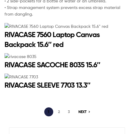
• 2 side-pockets for a bottle of water or an umbrella.
• Strap management system prevents excess strap material
from dangling.
RIVACASE 7560 Laptop Canvas
Backpack 15.6″ red
RIVACASE SACOCHE 8035 15.6″
RIVACASE SLEEVE 7703 13.3″
1
2
3
NEXT