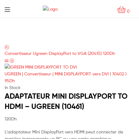
Menu
0
Convertisseur Ugreen DisplayPort to VGA (20415)
120
Dh
UGREEN | Convertisseur | MINI DISPLAYPORT vers DVI ( 10402 )
95
Dh
In Stock
ADAPTATEUR MINI DISPLAYPORT TO
HDMI – UGREEN (10461)
120
Dh
L’adaptateur Mini DisplayPort vers HDMI peut connecter de
manière transparente un PC ou une carte graphique