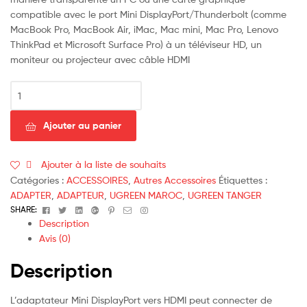
compatible avec le port Mini DisplayPort/Thunderbolt (comme
MacBook Pro, MacBook Air, iMac, Mac mini, Mac Pro, Lenovo
ThinkPad et Microsoft Surface Pro) à un téléviseur HD, un
moniteur ou projecteur avec câble HDMI
quantité
de
ADAPTATEUR
Ajouter au panier
MINI
DISPLAYPORT
TO
Ajouter à la liste de souhaits
HDMI
Catégories :
ACCESSOIRES
,
Autres Accessoires
Étiquettes :
-
ADAPTER
,
ADAPTEUR
,
UGREEN MAROC
,
UGREEN TANGER
UGREEN
Facebook
Twitter
Linkedin
Google+
Pinterest
Email
Instagram
SHARE:
(10461)
Description
Avis (0)
Description
L’adaptateur Mini DisplayPort vers HDMI peut connecter de