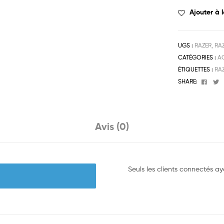
Ajouter à l
UGS :
RAZER, RA
CATÉGORIES :
A
ÉTIQUETTES :
RA
Face
T
SHARE:
Avis (0)
Seuls les clients connectés aya