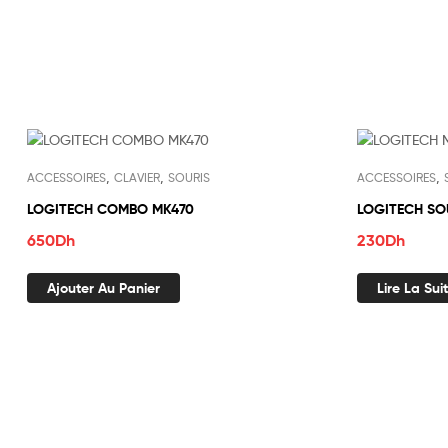
Out Of S
,
,
,
ACCESSOIRES
CLAVIER
SOURIS
ACCESSOIRES
LOGITECH COMBO MK470
LOGITECH SOU
650
Dh
230
Dh
Ajouter Au Panier
Lire La Sui