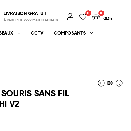
LIVRAISON GRATUIT
0
0
0
Dh
À PARTIR DE 2999 MAD D'ACHATS
SEAUX
CCTV
COMPOSANTS
 SOURIS SANS FIL
I V2
900
1,450
Dh
Dh