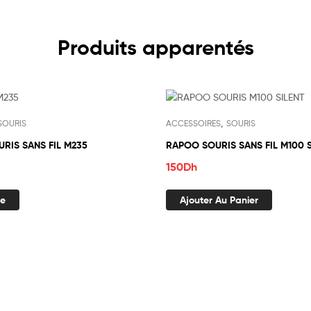
Produits apparentés
tock
,
SOURIS
ACCESSOIRES
SOURIS
RIS SANS FIL M235
RAPOO SOURIS SANS FIL M100 S
150
Dh
te
Ajouter Au Panier