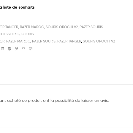
a liste de souhaits
ZER TANGER, RAZER MAROC, SOURIS OROCHI V2, RAZER SOURIS
CCESSOIRES
,
SOURIS
ZER
,
RAZER MAROC
,
RAZER SOURIS
,
RAZER TANGER
,
SOURIS OROCHI V2
book
witter
Linkedin
Google+
Pinterest
Email
Instagram
nt acheté ce produit ont la possibilité de laisser un avis.