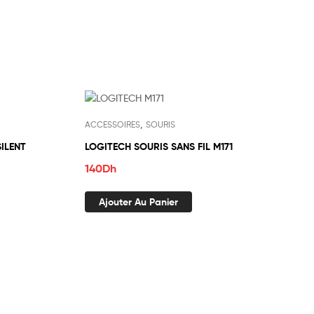
,
ACCESSOIRES
SOURIS
ILENT
LOGITECH SOURIS SANS FIL M171
140
Dh
Ajouter Au Panier