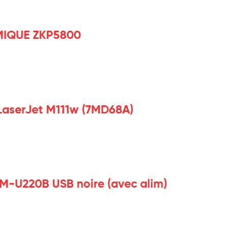
MIQUE ZKP5800
LaserJet M111w (7MD68A)
TM-U220B USB noire (avec alim)