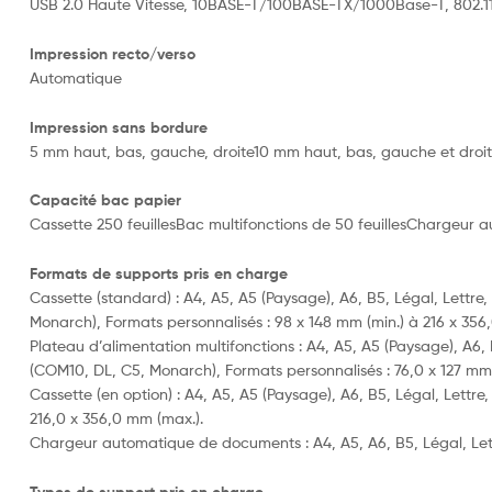
USB 2.0 Haute Vitesse, 10BASE-T/100BASE-TX/1000Base-T, 802.11b/
Impression recto/verso
Automatique
Impression sans bordure
5 mm haut, bas, gauche, droite10 mm haut, bas, gauche et droit
Capacité bac papier
Cassette 250 feuillesBac multifonctions de 50 feuillesChargeur 
Formats de supports pris en charge
Cassette (standard) : A4, A5, A5 (Paysage), A6, B5, Légal, Lettr
Monarch), Formats personnalisés : 98 x 148 mm (min.) à 216 x 356
Plateau d’alimentation multifonctions : A4, A5, A5 (Paysage), A6
(COM10, DL, C5, Monarch), Formats personnalisés : 76,0 x 127 mm 
Cassette (en option) : A4, A5, A5 (Paysage), A6, B5, Légal, Lettr
216,0 x 356,0 mm (max.).
Chargeur automatique de documents : A4, A5, A6, B5, Légal, Lett
Types de support pris en charge