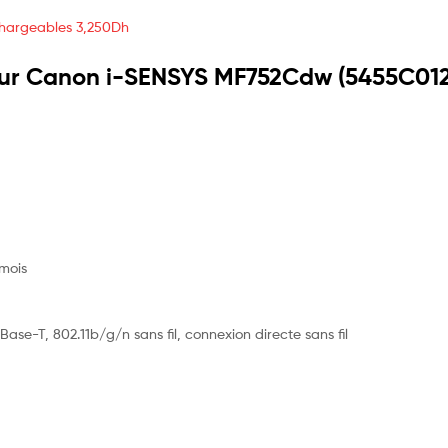
chargeables
3,250
Dh
leur Canon i-SENSYS MF752Cdw (5455C01
mois
e-T, 802.11b/g/n sans fil, connexion directe sans fil