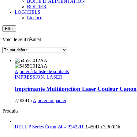
BOITE D’ALIMENTATION
BOITIER
LOGICIELS
Licence
Filter
Voici le seul résultat
Ajouter à la liste de souhaits
IMPRESSION
,
LASER
Imprimante Multifonction Laser Couleur Ca
7,900
Dh
Ajouter au panier
Produits
DELL P Series Écran 24 – P2422H
3,450
Dh
3,300
Dh