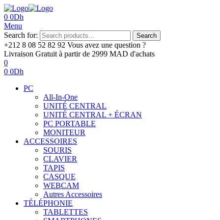
0
0
Dh
Menu
Search for:
Search
+212 8 08 52 82 92‬
Vous avez une question ?
Livraison Gratuit
à partir de 2999 MAD d'achats
0
0
0
Dh
PC
All-In-One
UNITÉ CENTRAL
UNITÉ CENTRAL + ÉCRAN
PC PORTABLE
MONITEUR
ACCESSOIRES
SOURIS
CLAVIER
TAPIS
CASQUE
WEBCAM
Autres Accessoires
TÉLÉPHONIE
TABLETTES