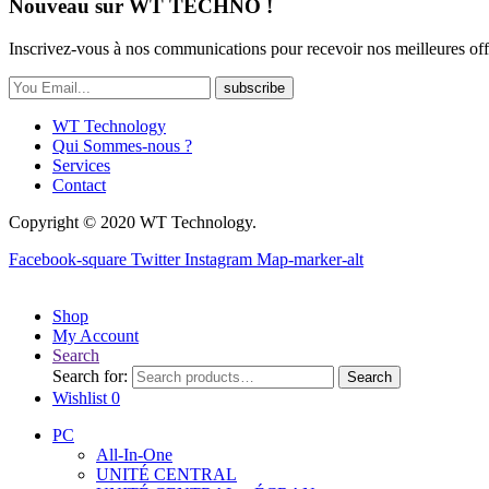
Nouveau sur WT TECHNO !
Inscrivez-vous à nos communications pour recevoir nos meilleures off
subscribe
WT Technology
Qui Sommes-nous ?
Services
Contact
Copyright © 2020 WT Technology.
Facebook-square
Twitter
Instagram
Map-marker-alt
Shop
My Account
Search
Search for:
Search
Wishlist
0
PC
All-In-One
UNITÉ CENTRAL