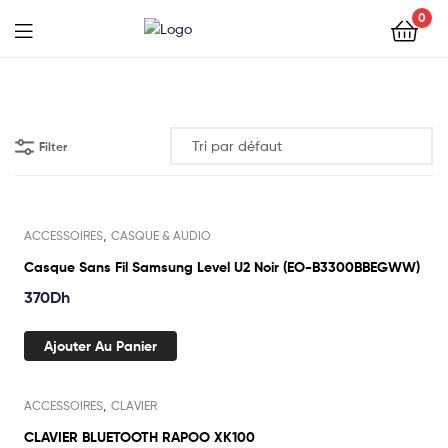
0
Filter
,
ACCESSOIRES
CASQUE & AUDIO
Casque Sans Fil Samsung Level U2 Noir (EO-B3300BBEGWW)
370
Dh
Ajouter Au Panier
,
ACCESSOIRES
CLAVIER
CLAVIER BLUETOOTH RAPOO XK100