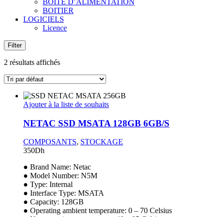
BOITE D’ALIMENTATION
BOITIER
LOGICIELS
Licence
Filter
2 résultats affichés
Ajouter à la liste de souhaits
NETAC SSD MSATA 128GB 6GB/S
COMPOSANTS
,
STOCKAGE
350
Dh
● Brand Name: Netac
● Model Number: N5M
● Type: Internal
● Interface Type: MSATA
● Capacity:
128GB
● Operating ambient temperature: 0 – 70 Celsius