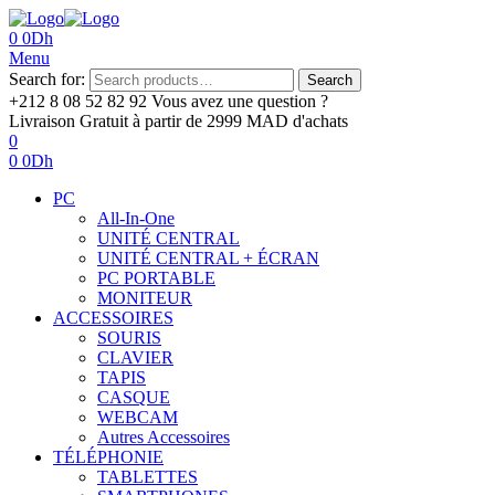
0
0
Dh
Menu
Search for:
Search
+212 8 08 52 82 92‬
Vous avez une question ?
Livraison Gratuit
à partir de 2999 MAD d'achats
0
0
0
Dh
PC
All-In-One
UNITÉ CENTRAL
UNITÉ CENTRAL + ÉCRAN
PC PORTABLE
MONITEUR
ACCESSOIRES
SOURIS
CLAVIER
TAPIS
CASQUE
WEBCAM
Autres Accessoires
TÉLÉPHONIE
TABLETTES