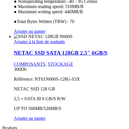
● Nonoperating temperature: -40 – 85 Celsius
● Maximum reading speed: 510MB/B
● Maximum writing speed: 440MB/B
●Total Bytes Written (TBW) : 70
Ajouter au panier
Ajouter à la liste de souhaits
NETAC SSD SATA 128GB 2.5″ 6GB/S
COMPOSANTS
,
STOCKAGE
300
Dh
Référence:
NT01N600S-128G-S3X
NETAC SSD 128 GB
2,5 » SATA III 6 GB/S R/W
UP TO 560MB/520MB/S
Ajouter au panier
Produits