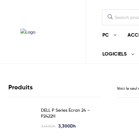
PC
ACC
LOGICIELS
Produits
Voici le seul
DELL P Series Écran 24 –
P2422H
3,300
Dh
3,450
Dh