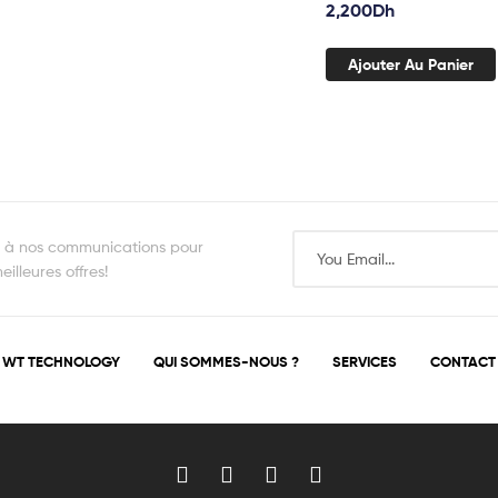
2,200
Dh
Ajouter Au Panier
s à nos communications pour
illeures offres!
WT TECHNOLOGY
QUI SOMMES-NOUS ?
SERVICES
CONTACT