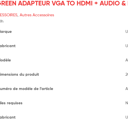
REEN ADAPTEUR VGA TO HDMI + AUDIO & 
ESSOIRES
,
Autres Accessoires
Dh
arque
‎
abricant
‎
odèle
‎
imensions du produit
‎
uméro de modèle de l’article
‎
iles requises
‎
abricant
‎