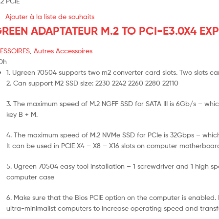
Ajouter à la liste de souhaits
REEN ADAPTATEUR M.2 TO PCI-E3.0X4 EXP
ESSOIRES
,
Autres Accessoires
Dh
1. Ugreen 70504 supports two m2 converter card slots. Two slots c
2. Can support M2 SSD size: 2230 2242 2260 2280 22110
3. The maximum speed of M.2 NGFF SSD for SATA III is 6Gb/s – which 
key B + M.
4. The maximum speed of M.2 NVMe SSD for PCIe is 32Gbps – which i
It can be used in PCIE X4 – X8 – X16 slots on computer motherboar
5. Ugreen 70504 easy tool installation – 1 screwdriver and 1 high spee
computer case
6. Make sure that the Bios PCIE option on the computer is enabled.
ultra-minimalist computers to increase operating speed and transf