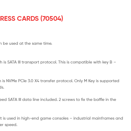
RESS CARDS (70504)
an be used at the same time.
is SATA III transport protocol. This is compatible with key B –
s NVMe PCIe 3.0 X4 transfer protocol. Only M Key is supported
ds.
d SATA III data line included. 2 screws to fix the baffle in the
 It is used in high-end game consoles – industrial mainframes and
er speed.