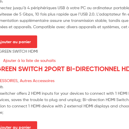
h
ectez jusqu’à 4 périphériques USB à votre PC ou ordinateur portable
vitesse de 5 Gbps, 10 fois plus rapide que l’USB 2.0. L’adaptateur fin 
imentation supplémentaire assure une transmission stable, tandis que l
ées et appareils. Compatible avec divers appareils et systèmes, cet
jouter au panier
Ajouter à la liste de souhaits
REEN SWITCH 2PORT BI-DIRECTIONNEL HD
ESSOIRES
,
Autres Accessoires
Dh
 switcher offers 2 HDMI inputs for your devices to connect with 1 HDMI
vices, saves the trouble to plug and unplug; Bi-direction HDMI Switch
tion to connect 1 HDMI device with 2 external HDMI displays and choose
e;
jouter au panier