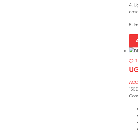
4. U
case
5. I
A
UG
ACC
130
Conv