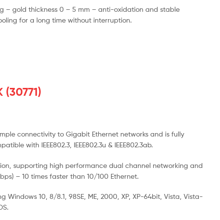
ing – gold thickness 0 – 5 mm – anti-oxidation and stable
ing for a long time without interruption.
(30771)
ple connectivity to Gigabit Ethernet networks and is fully
atible with IEEE802.3, IEEE802.3u & IEEE802.3ab.
station, supporting high performance dual channel networking and
ps) – 10 times faster than 10/100 Ethernet.
ng Windows 10, 8/8.1, 98SE, ME, 2000, XP, XP-64bit, Vista, Vista-
OS.