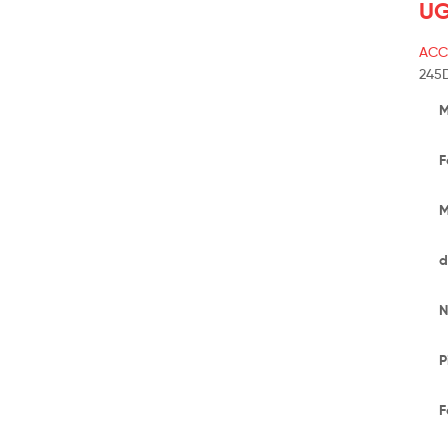
UG
ACC
245
M
F
M
d
N
P
F