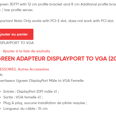
green 30771 with 12 cm profile bracket and 8 cm Additonal profile brac
 / low profile server.
mportant Note: Only works with PCI-E slot, does not work with PCI slot.
jouter au panier
Ajouter à la liste de souhaits
REEN ADAPTEUR DISPLAYPORT TO VGA (20
ESSOIRES
,
Autres Accessoires
Dh
ertisseur Ugreen DisplayPort Mâle to VGA Femelle
Entrée : DisplayPort (DP) mâle x1 ;
Sortie : VGA femelle x1 ;
Plug & play, aucune installation de pilote requise ;
Longueur du câble : 15 cm