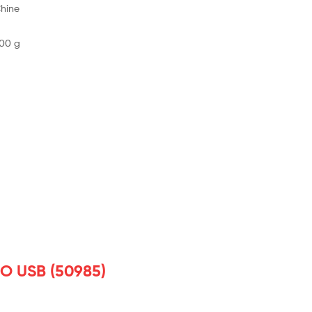
Chine
200 g
O USB (50985)