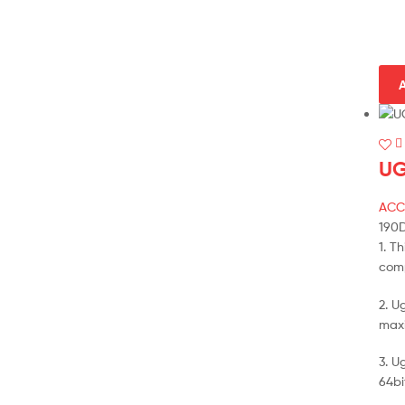
A
UG
ACC
190
1. T
comp
2. U
maxi
3. U
64bi