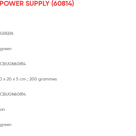
POWER SUPPLY (60814)
UGREEN
Ugreen
ACBUGN60814
20 x 20 x 5 cm ; 200 grammes
ACBUGN60814
Non
Ugreen