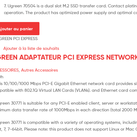
7. Ugreen 70504 is a dual slot M.2 SSD transfer card. Contact plat
operation. The product has optimized power supply and optimal cool
jouter au panier
Ajouter à la liste de souhaits
REEN ADAPTATEUR PCI EXPRESS NETWORK 
ESSOIRES
,
Autres Accessoires
Dh
his 10/100/1000 Mbps PCI-E Gigabit Ethernet network card provides sim
atible with 802.1Q Virtual LAN Cards (VLANs). and Ethernet card comp
green 30771 is suitable for any PCI-E enabled client, server or work
mum data transfer rate of 1000Mbps in each direction (total 2000 Mb
green 30771 is compatible with a variety of operating systems, includi
t, 7, 7-64bit. Please note: this product does not support Linux or Mac 