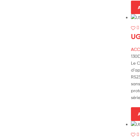
A
UG
ACC
130
Le C
d’ap
RS23
sans
prot
séri
A