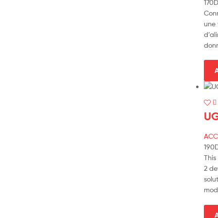
170
D
Conn
une 
d’al
donn
A
UG
ACC
190
This
2 de
solu
mod
A