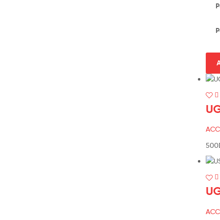
P
P
A
UG
ACC
500
UG
ACC