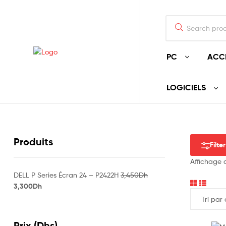
PC
ACC
LOGICIELS
Produits
Filter
Affichage 
DELL P Series Écran 24 – P2422H
3,450
Dh
3,300
Dh
Prix (Dhs)