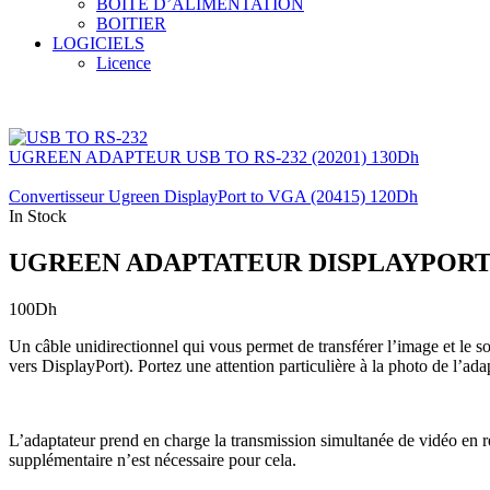
BOITE D’ALIMENTATION
BOITIER
LOGICIELS
Licence
UGREEN ADAPTEUR USB TO RS-232 (20201)
130
Dh
Convertisseur Ugreen DisplayPort to VGA (20415)
120
Dh
In Stock
UGREEN ADAPTATEUR DISPLAYPORT
100
Dh
Un câble unidirectionnel qui vous permet de transférer l’image et le 
vers DisplayPort). Portez une attention particulière à la photo de l’adap
L’adaptateur prend en charge la transmission simultanée de vidéo en
supplémentaire n’est nécessaire pour cela.