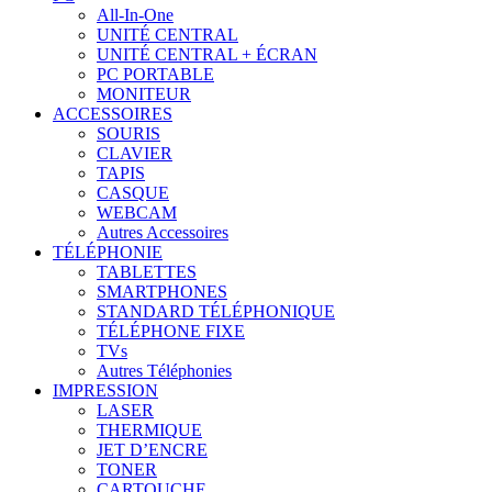
All-In-One
UNITÉ CENTRAL
UNITÉ CENTRAL + ÉCRAN
PC PORTABLE
MONITEUR
ACCESSOIRES
SOURIS
CLAVIER
TAPIS
CASQUE
WEBCAM
Autres Accessoires
TÉLÉPHONIE
TABLETTES
SMARTPHONES
STANDARD TÉLÉPHONIQUE
TÉLÉPHONE FIXE
TVs
Autres Téléphonies
IMPRESSION
LASER
THERMIQUE
JET D’ENCRE
TONER
CARTOUCHE