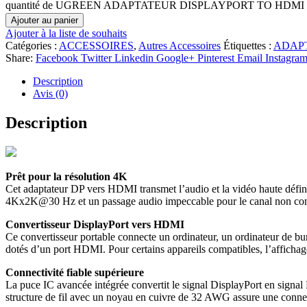
quantité de UGREEN ADAPTATEUR DISPLAYPORT TO HDMI
Ajouter au panier
Ajouter à la liste de souhaits
Catégories :
ACCESSOIRES
,
Autres Accessoires
Étiquettes :
ADAP
Share:
Facebook
Twitter
Linkedin
Google+
Pinterest
Email
Instagra
Description
Avis (0)
Description
Prêt pour la résolution 4K
Cet adaptateur DP vers HDMI transmet l’audio et la vidéo haute défini
4Kx2K@30 Hz et un passage audio impeccable pour le canal non com
Convertisseur DisplayPort vers HDMI
Ce convertisseur portable connecte un ordinateur, un ordinateur de bur
dotés d’un port HDMI. Pour certains appareils compatibles, l’afficha
Connectivité fiable supérieure
La puce IC avancée intégrée convertit le signal DisplayPort en signal H
structure de fil avec un noyau en cuivre de 32 AWG assure une connecti