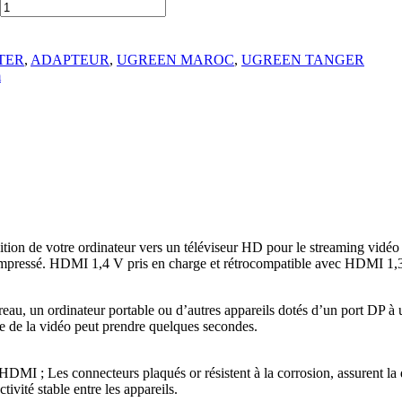
TER
,
ADAPTEUR
,
UGREEN MAROC
,
UGREEN TANGER
m
tion de votre ordinateur vers un téléviseur HD pour le streaming vidéo 
pressé. HDMI 1,4 V pris en charge et rétrocompatible avec HDMI 1,
eau, un ordinateur portable ou d’autres appareils dotés d’un port DP à 
ge de la vidéo peut prendre quelques secondes.
DMI ; Les connecteurs plaqués or résistent à la corrosion, assurent la d
vité stable entre les appareils.