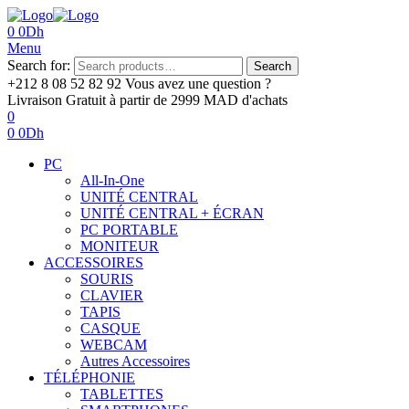
0
0
Dh
Menu
Search for:
Search
+212 8 08 52 82 92‬
Vous avez une question ?
Livraison Gratuit
à partir de 2999 MAD d'achats
0
0
0
Dh
PC
All-In-One
UNITÉ CENTRAL
UNITÉ CENTRAL + ÉCRAN
PC PORTABLE
MONITEUR
ACCESSOIRES
SOURIS
CLAVIER
TAPIS
CASQUE
WEBCAM
Autres Accessoires
TÉLÉPHONIE
TABLETTES