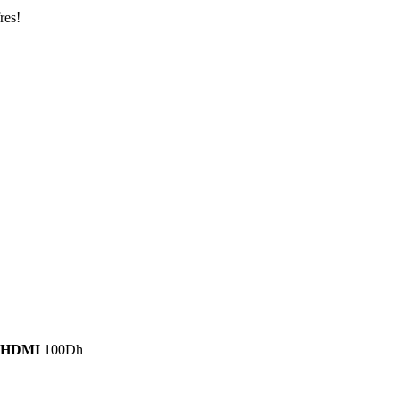
res!
 HDMI
100
Dh