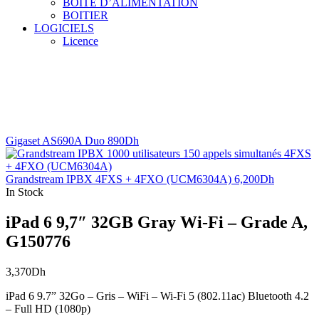
BOITE D’ALIMENTATION
BOITIER
LOGICIELS
Licence
Gigaset AS690A Duo
890
Dh
Grandstream IPBX 4FXS + 4FXO (UCM6304A)
6,200
Dh
In Stock
iPad 6 9,7″ 32GB Gray Wi-Fi – Grade A,
G150776
3,370
Dh
iPad 6 9.7” 32Go – Gris – WiFi – Wi-Fi 5 (802.11ac) Bluetooth 4.2
– Full HD (1080p)