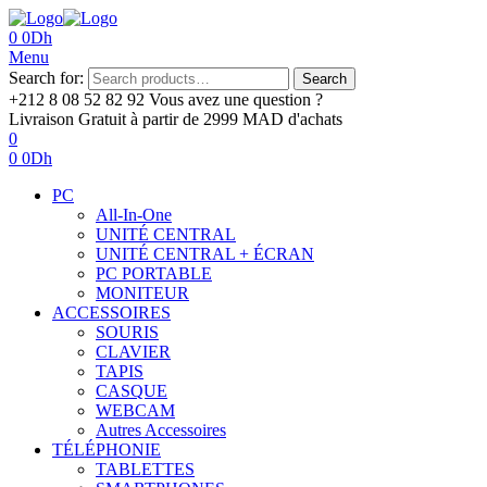
0
0
Dh
Menu
Search for:
Search
+212 8 08 52 82 92‬
Vous avez une question ?
Livraison Gratuit
à partir de 2999 MAD d'achats
0
0
0
Dh
PC
All-In-One
UNITÉ CENTRAL
UNITÉ CENTRAL + ÉCRAN
PC PORTABLE
MONITEUR
ACCESSOIRES
SOURIS
CLAVIER
TAPIS
CASQUE
WEBCAM
Autres Accessoires
TÉLÉPHONIE
TABLETTES