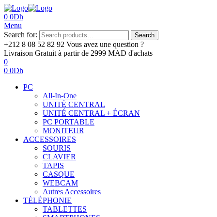
0
0
Dh
Menu
Search for:
Search
+212 8 08 52 82 92‬
Vous avez une question ?
Livraison Gratuit
à partir de 2999 MAD d'achats
0
0
0
Dh
PC
All-In-One
UNITÉ CENTRAL
UNITÉ CENTRAL + ÉCRAN
PC PORTABLE
MONITEUR
ACCESSOIRES
SOURIS
CLAVIER
TAPIS
CASQUE
WEBCAM
Autres Accessoires
TÉLÉPHONIE
TABLETTES