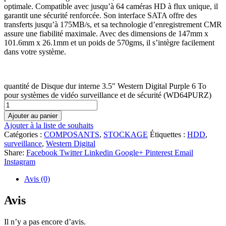
optimale. Compatible avec jusqu’à 64 caméras HD à flux unique, il
garantit une sécurité renforcée. Son interface SATA offre des
transferts jusqu’à 175MB/s, et sa technologie d’enregistrement CMR
assure une fiabilité maximale. Avec des dimensions de 147mm x
101.6mm x 26.1mm et un poids de 570gms, il s’intègre facilement
dans votre système.
quantité de Disque dur interne 3.5" Western Digital Purple 6 To
pour systèmes de vidéo surveillance et de sécurité (WD64PURZ)
Ajouter au panier
Ajouter à la liste de souhaits
Catégories :
COMPOSANTS
,
STOCKAGE
Étiquettes :
HDD
,
surveillance
,
Western Digital
Share:
Facebook
Twitter
Linkedin
Google+
Pinterest
Email
Instagram
Avis (0)
Avis
Il n’y a pas encore d’avis.