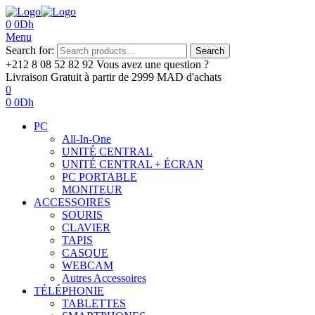
0
0
Dh
Menu
Search for:
Search
+212 8 08 52 82 92‬
Vous avez une question ?
Livraison Gratuit
à partir de 2999 MAD d'achats
0
0
0
Dh
PC
All-In-One
UNITÉ CENTRAL
UNITÉ CENTRAL + ÉCRAN
PC PORTABLE
MONITEUR
ACCESSOIRES
SOURIS
CLAVIER
TAPIS
CASQUE
WEBCAM
Autres Accessoires
TÉLÉPHONIE
TABLETTES