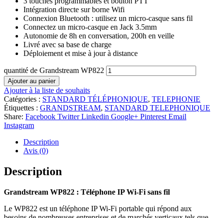
3 touches programmables et bouton PTT
Intégration directe sur borne Wifi
Connexion Bluetooth : utilisez un micro-casque sans fil
Connectez un micro-casque en Jack 3.5mm
Autonomie de 8h en conversation, 200h en veille
Livré avec sa base de charge
Déploiement et mise à jour à distance
quantité de Grandstream WP822
Ajouter au panier
Ajouter à la liste de souhaits
Catégories :
STANDARD TÉLÉPHONIQUE
,
TELEPHONIE
Étiquettes :
GRANDSTREAM
,
STANDARD TELEPHONIQUE
Share:
Facebook
Twitter
Linkedin
Google+
Pinterest
Email
Instagram
Description
Avis (0)
Description
Grandstream WP822 :
Téléphone IP Wi-Fi sans fil
Le WP822 est un téléphone IP Wi-Fi portable qui répond aux
besoins de nombreuses entreprises et de marchés verticaux tels que