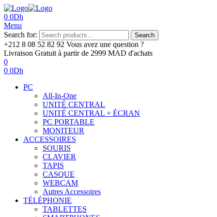
0
0
Dh
Menu
Search for:
Search
+212 8 08 52 82 92‬
Vous avez une question ?
Livraison Gratuit
à partir de 2999 MAD d'achats
0
0
0
Dh
PC
All-In-One
UNITÉ CENTRAL
UNITÉ CENTRAL + ÉCRAN
PC PORTABLE
MONITEUR
ACCESSOIRES
SOURIS
CLAVIER
TAPIS
CASQUE
WEBCAM
Autres Accessoires
TÉLÉPHONIE
TABLETTES