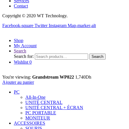
Services
Contact
Copyright © 2020 WT Technology.
Facebook-square
Twitter
Instagram
Map-marker-alt
Shop
My Account
Search
Search for:
Search
Wishlist
0
You're viewing:
Grandstream WP822
1,740
Dh
Ajouter au panier
PC
All-In-One
UNITÉ CENTRAL
UNITÉ CENTRAL + ÉCRAN
PC PORTABLE
MONITEUR
ACCESSOIRES
SOURIS