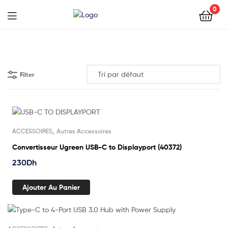
0
Filter
,
ACCESSOIRES
Autres Accessoires
Convertisseur Ugreen USB-C to Displayport (40372)
230
Dh
Ajouter Au Panier