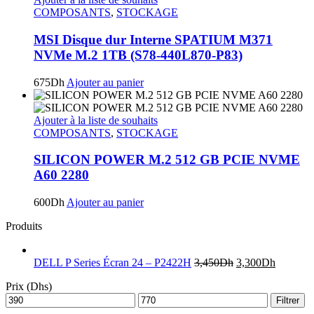
COMPOSANTS
,
STOCKAGE
MSI Disque dur Interne SPATIUM M371
NVMe M.2 1TB (S78-440L870-P83)
675
Dh
Ajouter au panier
Ajouter à la liste de souhaits
COMPOSANTS
,
STOCKAGE
SILICON POWER M.2 512 GB PCIE NVME
A60 2280
600
Dh
Ajouter au panier
Produits
DELL P Series Écran 24 – P2422H
3,450
Dh
3,300
Dh
Prix (Dhs)
Filtrer