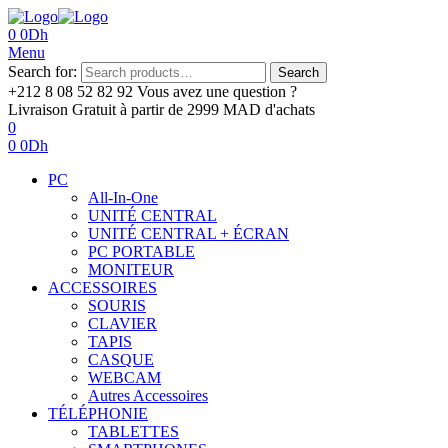
0
0
Dh
Menu
Search for:
Search
+212 8 08 52 82 92‬
Vous avez une question ?
Livraison Gratuit
à partir de 2999 MAD d'achats
0
0
0
Dh
PC
All-In-One
UNITÉ CENTRAL
UNITÉ CENTRAL + ÉCRAN
PC PORTABLE
MONITEUR
ACCESSOIRES
SOURIS
CLAVIER
TAPIS
CASQUE
WEBCAM
Autres Accessoires
TÉLÉPHONIE
TABLETTES