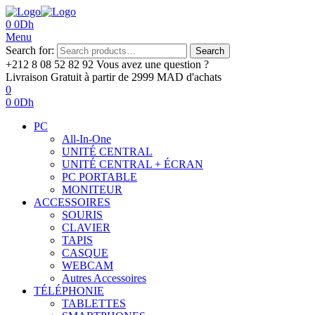
0
0
Dh
Menu
Search for:
Search
+212 8 08 52 82 92‬
Vous avez une question ?
Livraison Gratuit
à partir de 2999 MAD d'achats
0
0
0
Dh
PC
All-In-One
UNITÉ CENTRAL
UNITÉ CENTRAL + ÉCRAN
PC PORTABLE
MONITEUR
ACCESSOIRES
SOURIS
CLAVIER
TAPIS
CASQUE
WEBCAM
Autres Accessoires
TÉLÉPHONIE
TABLETTES