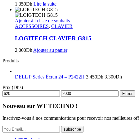
1,350
Dh
Lire la suite
Ajouter à la liste de souhaits
ACCESSOIRES
,
CLAVIER
LOGITECH CLAVIER G815
2,000
Dh
Ajouter au panier
Produits
DELL P Series Écran 24 – P2422H
3,450
Dh
3,300
Dh
Prix (Dhs)
Filtrer
Nouveau sur WT TECHNO !
Inscrivez-vous à nos communications pour recevoir nos meilleures off
subscribe